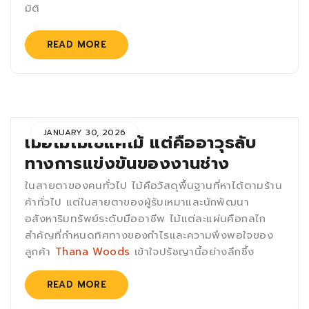
มิติ
READ MORE
JANUARY 30, 2026
เมื่อไม้ไม่ใช่แค่ไม้ แต่คืออาวุธลับ
ทางการแข่งขันของงานช่าง
ในสายตาของคนทั่วไป ไม้คือวัสดุพื้นฐานที่หาได้ตามร้าน
ค้าทั่วไป แต่ในสายตาของผู้รับเหมาและนักพัฒนา
อสังหาริมทรัพย์ระดับมืออาชีพ ไม้แต่ละแผ่นคือกลไก
สำคัญที่กำหนดทิศทางของกำไรและความพึงพอใจของ
ลูกค้า
Thana Woods
เข้าใจปรัชญานี้อย่างลึกซึ้ง
READ MORE