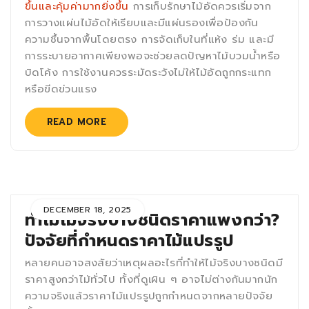
ขึ้นและคุ้มค่ามากยิ่งขึ้น
การเก็บรักษาไม้อัดควรเริ่มจาก
การวางแผ่นไม้อัดให้เรียบและมีแผ่นรองเพื่อป้องกัน
ความชื้นจากพื้นโดยตรง การจัดเก็บในที่แห้ง ร่ม และมี
การระบายอากาศเพียงพอจะช่วยลดปัญหาไม้บวมน้ำหรือ
บิดโค้ง การใช้งานควรระมัดระวังไม่ให้ไม้อัดถูกกระแทก
หรือขีดข่วนแรง
READ MORE
DECEMBER 18, 2025
ทำไมไม้จริงบางชนิดราคาแพงกว่า?
ปัจจัยที่กำหนดราคาไม้แปรรูป
หลายคนอาจสงสัยว่าเหตุผลอะไรที่ทำให้ไม้จริงบางชนิดมี
ราคาสูงกว่าไม้ทั่วไป ทั้งที่ดูเผิน ๆ อาจไม่ต่างกันมากนัก
ความจริงแล้วราคาไม้แปรรูปถูกกำหนดจากหลายปัจจัย