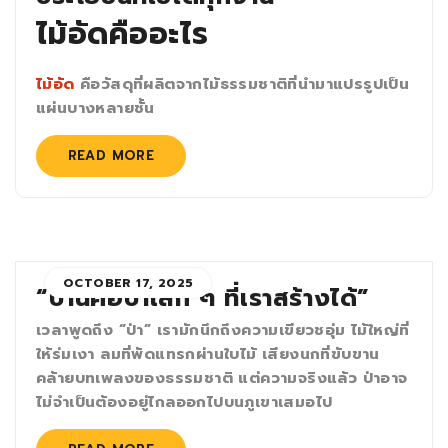
ไม้อัดคืออะไร
ไม้อัด
คือวัสดุที่ผลิตจากไม้ธรรมชาติที่นำมาแปรรูปเป็น
แผ่นบางหลายชั้น
READ MORE
OCTOBER 17, 2025
“บ้านคือป่าเล็ก ๆ ที่เราสร้างได้”
เวลาพูดถึง “ป่า” เรามักนึกถึงความเขียวชอุ่ม ไม้ใหญ่ที่
ให้ร่มเงา ลมที่พัดแทรกผ่านใบไม้ เสียงนกที่ขับขาน
คล้ายบทเพลงของธรรมชาติ แต่ความจริงแล้ว ป่าอาจ
ไม่จำเป็นต้องอยู่ไกลออกไปบนภูเขาเสมอไป