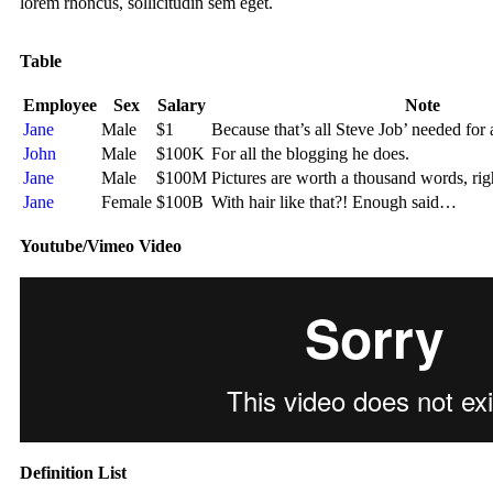
lorem rhoncus, sollicitudin sem eget.
Table
Employee
Sex
Salary
Note
Jane
Male
$1
Because that’s all Steve Job’ needed for a
John
Male
$100K
For all the blogging he does.
Jane
Male
$100M
Pictures are worth a thousand words, ri
Jane
Female
$100B
With hair like that?! Enough said…
Youtube/Vimeo Video
Definition List