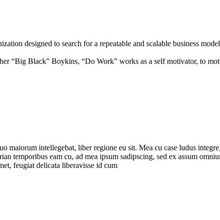
zation designed to search for a repeatable and scalable business model
r “Big Black” Boykins, “Do Work” works as a self motivator, to moti
uo maiorum intellegebat, liber regione eu sit. Mea cu case ludus integre,
eirian temporibus eam cu, ad mea ipsum sadipscing, sed ex assum omnium
et, feugiat delicata liberavisse id cum