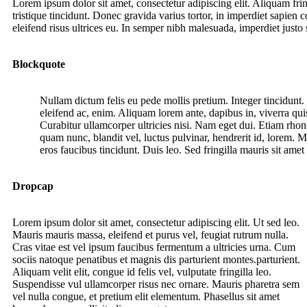
Lorem ipsum dolor sit amet, consectetur adipiscing elit. Aliquam fri
tristique tincidunt. Donec gravida varius tortor, in imperdiet sapien c
eleifend risus ultrices eu. In semper nibh malesuada, imperdiet just
Blockquote
Nullam dictum felis eu pede mollis pretium. Integer tincidunt.
eleifend ac, enim. Aliquam lorem ante, dapibus in, viverra quis
Curabitur ullamcorper ultricies nisi. Nam eget dui. Etiam r
quam nunc, blandit vel, luctus pulvinar, hendrerit id, lorem. 
eros faucibus tincidunt. Duis leo. Sed fringilla mauris sit am
Dropcap
Lorem ipsum dolor sit amet, consectetur adipiscing elit. Ut sed leo.
Mauris mauris massa, eleifend et purus vel, feugiat rutrum nulla.
Cras vitae est vel ipsum faucibus fermentum a ultricies urna. Cum
sociis natoque penatibus et magnis dis parturient montes.parturient.
Aliquam velit elit, congue id felis vel, vulputate fringilla leo.
Suspendisse vul ullamcorper risus nec ornare. Mauris pharetra sem
vel nulla congue, et pretium elit elementum. Phasellus sit amet