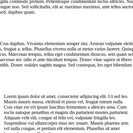
ngilla commodo pretium. Pellentesque condimentum luctus ultricies. Nunc 
ongue non. Sed sollicitudin, elit ac maximus maximus, ante tellus auctor es
o sed, dapibus quam.
 Cras dapibus. Vivamus elementum semper nisi. Aenean vulputate eleifend
, feugiat a, tellus. Phasellus viverra nulla ut metus varius laoreet. Quis
honcus. Maecenas tempus, tellus eget condimentum rhoncus, sem quam se
Maecenas nec odio et ante tincidunt tempus. Donec vitae sapien ut libero
et nibh. Donec sodales sagittis magna. Sed consequat, leo eget bibendum 
Lorem ipsum dolor sit amet, consectetur adipiscing elit. Ut sed leo.
Mauris mauris massa, eleifend et purus vel, feugiat rutrum nulla.
Cras vitae est vel ipsum faucibus fermentum a ultricies urna. Cum
sociis natoque penatibus et magnis dis parturient montes.parturient.
Aliquam velit elit, congue id felis vel, vulputate fringilla leo.
Suspendisse vul ullamcorper risus nec ornare. Mauris pharetra sem
vel nulla congue, et pretium elit elementum. Phasellus sit amet