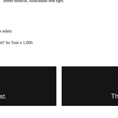
lorem rhoncus, sollicitudin sem eget.
 salary.
ght? So Tom x 1,000.