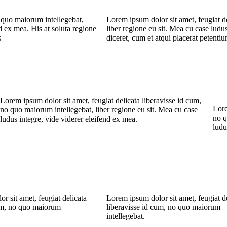
o quo maiorum intellegebat,
Lorem ipsum dolor sit amet, feugiat d
nd ex mea. His at soluta regione
liber regione eu sit. Mea cu case ludus
s
diceret, cum et atqui placerat petent
Lorem ipsum dolor sit amet, feugiat delicata liberavisse id cum,
Lore
no quo maiorum intellegebat, liber regione eu sit. Mea cu case
no q
ludus integre, vide viderer eleifend ex mea.
ludu
r sit amet, feugiat delicata
Lorem ipsum dolor sit amet, feugiat d
cum, no quo maiorum
liberavisse id cum, no quo maiorum
intellegebat.