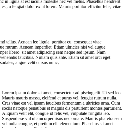
in ligula at est iaculis molestie nec vel metus. Phasellus hendrerit
t, a feugiat dolor ex ut lorem. Mauris porttitor efficitur felis, vitae
 tellus. Aenean leo ligula, porttitor eu, consequat vitae,
que rutrum. Aenean imperdiet. Etiam ultricies nisi vel augue.
mper libero, sit amet adipiscing sem neque sed ipsum. Nam
 venenatis faucibus. Nullam quis ante. Etiam sit amet orci eget
sodales, augue velit cursus nunc,
Lorem ipsum dolor sit amet, consectetur adipiscing elit. Ut sed leo.
Mauris mauris massa, eleifend et purus vel, feugiat rutrum nulla.
Cras vitae est vel ipsum faucibus fermentum a ultricies urna. Cum
sociis natoque penatibus et magnis dis parturient montes.parturient.
Aliquam velit elit, congue id felis vel, vulputate fringilla leo.
Suspendisse vul ullamcorper risus nec ornare. Mauris pharetra sem
vel nulla congue, et pretium elit elementum. Phasellus sit amet