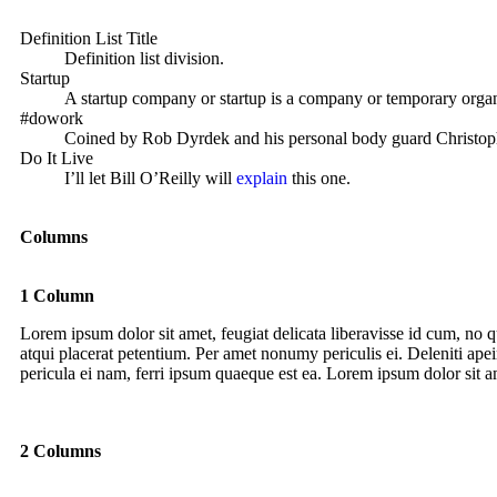
Definition List Title
Definition list division.
Startup
A startup company or startup is a company or temporary organi
#dowork
Coined by Rob Dyrdek and his personal body guard Christophe
Do It Live
I’ll let Bill O’Reilly will
explain
this one.
Columns
1 Column
Lorem ipsum dolor sit amet, feugiat delicata liberavisse id cum, no q
atqui placerat petentium. Per amet nonumy periculis ei. Deleniti ap
pericula ei nam, ferri ipsum quaeque est ea. Lorem ipsum dolor sit am
2 Columns