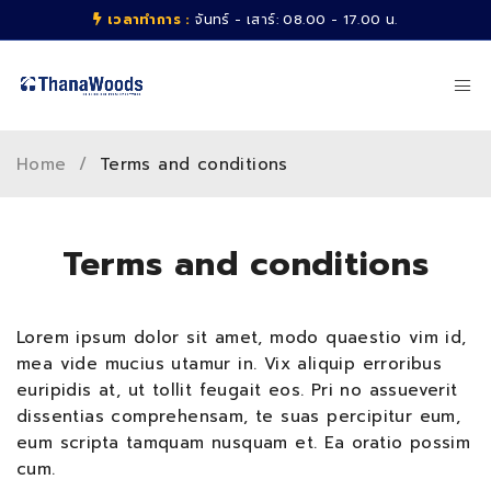
เวลาทำการ :
จันทร์ - เสาร์: 08.00 - 17.00 น.
Home
/
Terms and conditions
Terms and conditions
Lorem ipsum dolor sit amet, modo quaestio vim id,
mea vide mucius utamur in. Vix aliquip erroribus
euripidis at, ut tollit feugait eos. Pri no assueverit
dissentias comprehensam, te suas percipitur eum,
eum scripta tamquam nusquam et. Ea oratio possim
cum.