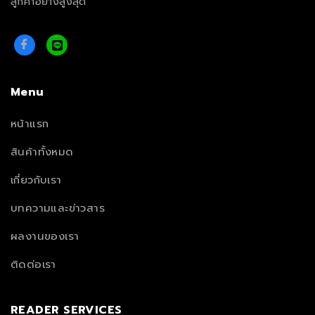
ลูกค้าอย่างสูงสุด
Menu
หน้าแรก
สินค้าทั้งหมด
เกี่ยวกับเรา
บทความและข่าวสาร
ผลงานของเรา
ติดต่อเรา
READER SERVICES