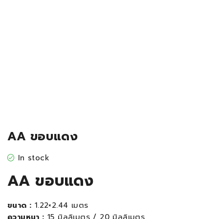
AA ขอบแดง
In stock
AA ขอบแดง
ขนาด :
1.22×2.44 เมตร
ความหนา :
15 มิลลิเมตร / 20 มิลลิเมตร