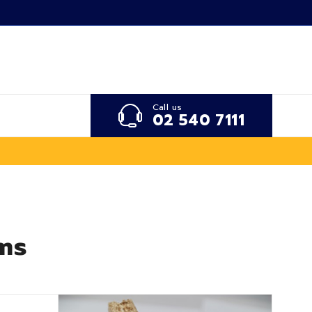
Call us
02 540 7111
ms