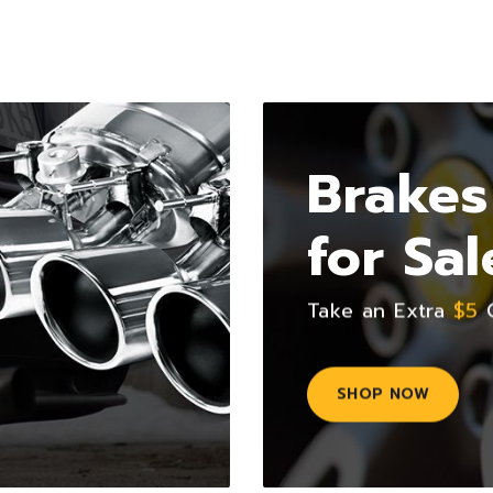
Brakes
for Sal
Take an Extra
$5
O
SHOP NOW