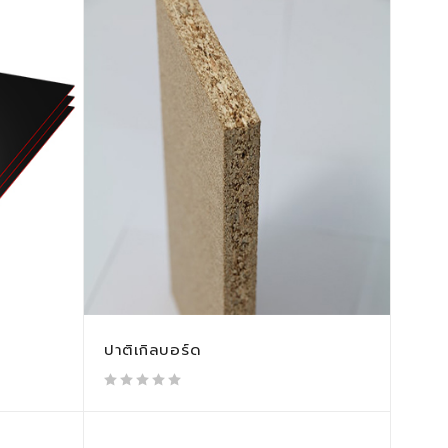
ปาติเกิลบอร์ด
out of 5