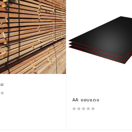
าม
AA ขอบแดง
out of 5