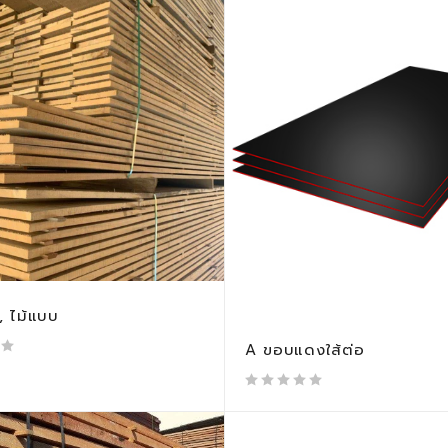
, ไม้แบบ
A ขอบแดงใส้ต่อ
out of 5