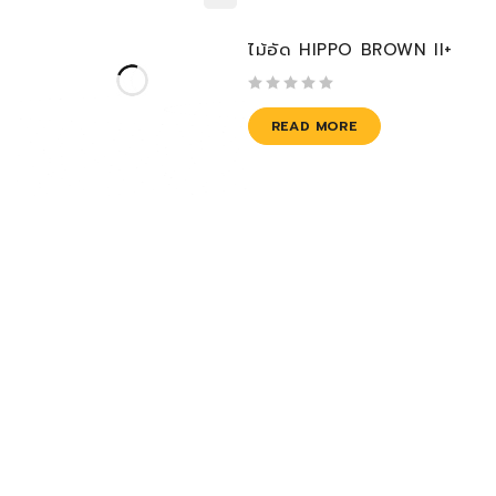
ไม้อัด HIPPO BROWN II+
out of 5
READ MORE
Newsletter
Subscribe to our Newsletter and get bonuses
for the next purchase