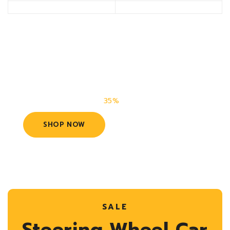
Find Our Best Fitting
Exhaust Pipes
Exhaust Pipes – Now
35%
Savings
SHOP NOW
SALE
Steering Wheel Car