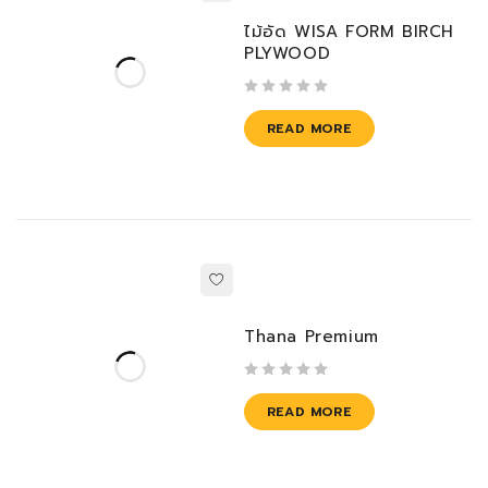
ไม้อัด WISA FORM BIRCH
PLYWOOD
out of 5
READ MORE
Thana Premium
out of 5
READ MORE