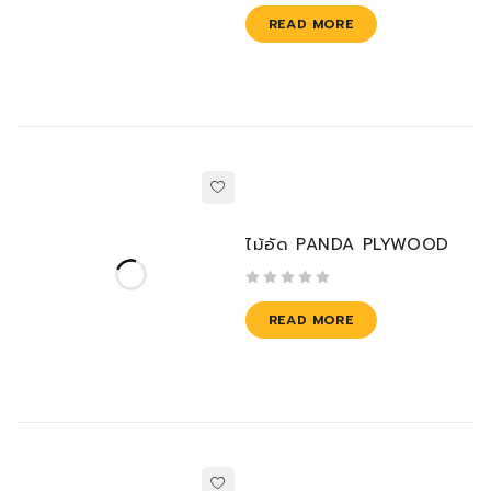
READ MORE
ไม้อัด PANDA PLYWOOD
out of 5
READ MORE