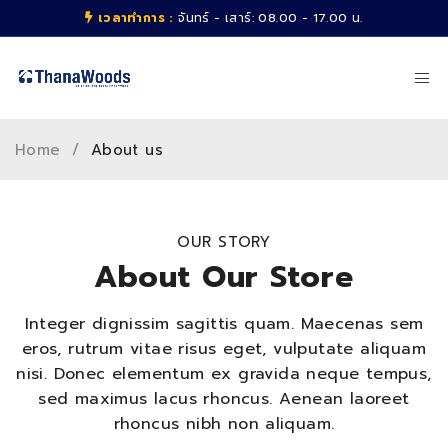
เวลาทำการ :
จันทร์ - เสาร์: 08.00 - 17.00 น.
Home
/
About us
OUR STORY
About Our Store
Integer dignissim sagittis quam. Maecenas sem
eros, rutrum vitae risus eget, vulputate aliquam
nisi. Donec elementum ex gravida neque tempus,
sed maximus lacus rhoncus. Aenean laoreet
rhoncus nibh non aliquam.