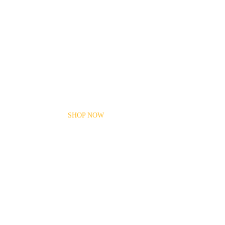
Car Parts for every
make and model
Take an Extra
$5
Off Every Monday
SHOP NOW